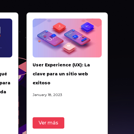
User Experience (UX): La
qué
clave para un sitio web
 para
exitoso
nda
January 18, 2023
Ver más