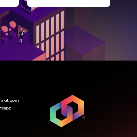
inkit.com
atsapp