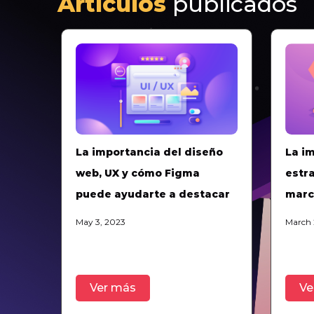
Artículos
publicados
La importancia del diseño
La i
web, UX y cómo Figma
estra
puede ayudarte a destacar
marc
May 3, 2023
March 
Ver más
Ve