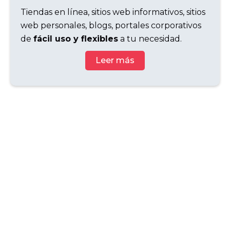
Tiendas en línea, sitios web informativos, sitios
web personales, blogs, portales corporativos
de
fácil uso y flexibles
a tu necesidad.
Leer más
QA & Unit Test
Proceso crítico en el desarrollo de software
que
garantiza la calidad
y la funcionalidad
del software y APP antes de su lanzamiento
al mercado.
Leer más